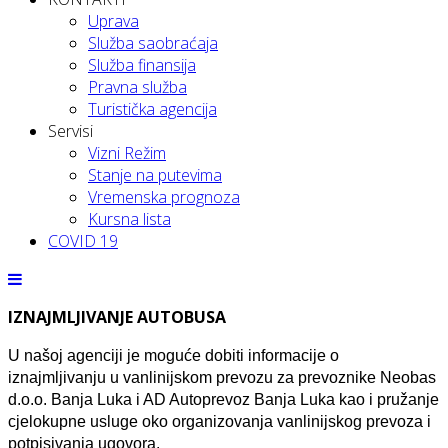
Uprava
Služba saobraćaja
Služba finansija
Pravna služba
Turistička agencija
Servisi
Vizni Režim
Stanje na putevima
Vremenska prognoza
Kursna lista
COVID 19
IZNAJMLJIVANJE AUTOBUSA
U našoj agenciji je moguće dobiti informacije o
iznajmljivanju u vanlinijskom prevozu za prevoznike Neobas
d.o.o. Banja Luka i AD Autoprevoz Banja Luka kao i pružanje
cjelokupne usluge oko organizovanja vanlinijskog prevoza i
potpisivanja ugovora.