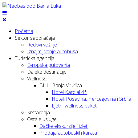
Početna
Sektor saobraćaja
Redovi vožnje
Iznajmljivanje autobusa
Turistička agencija
Evropska putovanja
Daleke destinacije
Wellness
BIH - Banja Vrućica
Hotel Kardial 4*
Hoteli Posavina, Hercegovina i Srbija
Ljetni wellness paketi
Krstarenja
Ostale usluge
Đačke ekskurzije i izleti
Prodaja autobuskih karata