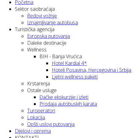
Početna
Sektor saobraćaja
Redovi vožnje
Iznajmljivanje autobusa
Turistička agencija
Evropska putovanja
Daleke destinacije
Wellness
BIH - Banja Vrućica
Hotel Kardial 4*
Hoteli Posavina, Hercegovina i Srbija
Ljetni wellness paketi
Krstarenja
Ostale usluge
Đačke ekskurzije i izleti
Prodaja autobuskih karata
Turoperatori
Lokacija
Opšti uslovi putovanja
Dijelovi i oprema
KONTAKTI