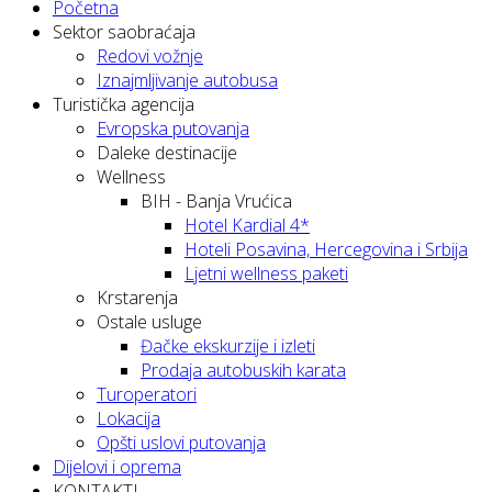
Početna
Sektor saobraćaja
Redovi vožnje
Iznajmljivanje autobusa
Turistička agencija
Evropska putovanja
Daleke destinacije
Wellness
BIH - Banja Vrućica
Hotel Kardial 4*
Hoteli Posavina, Hercegovina i Srbija
Ljetni wellness paketi
Krstarenja
Ostale usluge
Đačke ekskurzije i izleti
Prodaja autobuskih karata
Turoperatori
Lokacija
Opšti uslovi putovanja
Dijelovi i oprema
KONTAKTI