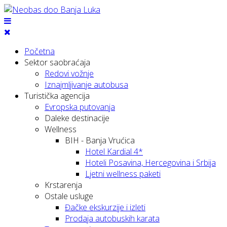
Početna
Sektor saobraćaja
Redovi vožnje
Iznajmljivanje autobusa
Turistička agencija
Evropska putovanja
Daleke destinacije
Wellness
BIH - Banja Vrućica
Hotel Kardial 4*
Hoteli Posavina, Hercegovina i Srbija
Ljetni wellness paketi
Krstarenja
Ostale usluge
Đačke ekskurzije i izleti
Prodaja autobuskih karata