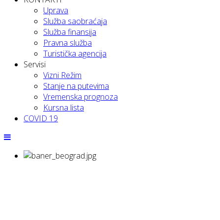
Uprava
Služba saobraćaja
Služba finansija
Pravna služba
Turistička agencija
Servisi
Vizni Režim
Stanje na putevima
Vremenska prognoza
Kursna lista
COVID 19