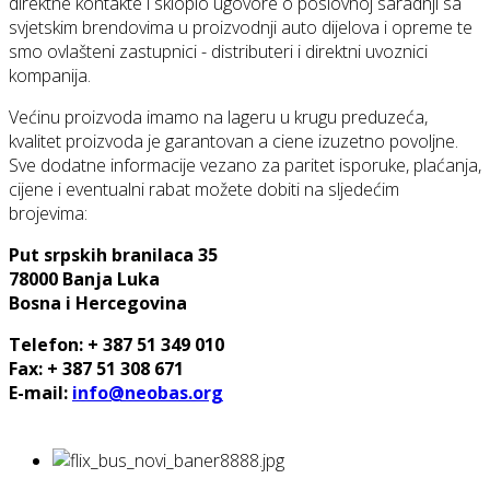
direktne kontakte i sklopio ugovore o poslovnoj saradnji sa
svjetskim brendovima u proizvodnji auto dijelova i opreme te
smo ovlašteni zastupnici - distributeri i direktni uvoznici
kompanija.
Većinu proizvoda imamo na lageru u krugu preduzeća,
kvalitet proizvoda je garantovan a ciene izuzetno povoljne.
Sve dodatne informacije vezano za paritet isporuke, plaćanja,
cijene i eventualni rabat možete dobiti na sljedećim
brojevima:
Put srpskih branilaca 35
78000 Banja Luka
Bosna i Hercegovina
Telefon: + 387 51 349 010
Fax: + 387 51 308 671
E-mail:
info@neobas.org