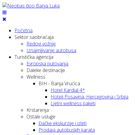
Početna
Sektor saobraćaja
Redovi vožnje
Iznajmljivanje autobusa
Turistička agencija
Evropska putovanja
Daleke destinacije
Wellness
BIH - Banja Vrućica
Hotel Kardial 4*
Hoteli Posavina, Hercegovina i Srbija
Ljetni wellness paketi
Krstarenja
Ostale usluge
Đačke ekskurzije i izleti
Prodaja autobuskih karata