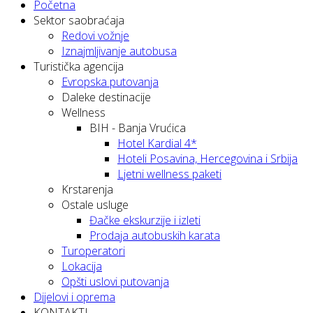
Početna
Sektor saobraćaja
Redovi vožnje
Iznajmljivanje autobusa
Turistička agencija
Evropska putovanja
Daleke destinacije
Wellness
BIH - Banja Vrućica
Hotel Kardial 4*
Hoteli Posavina, Hercegovina i Srbija
Ljetni wellness paketi
Krstarenja
Ostale usluge
Đačke ekskurzije i izleti
Prodaja autobuskih karata
Turoperatori
Lokacija
Opšti uslovi putovanja
Dijelovi i oprema
KONTAKTI